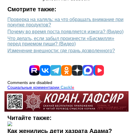
Смотрите также:
Проверка на халяль: на что обращать внимание при
покупке продуктов?
Почему во время поста появляется изжога? (Видео)
Что делать, если забыл произнести «Бисмилля»
перед приемом пищи? (Видео)
Изменение внешности: где грань дозволенного?
Comments are disabled
Социальные комментарии
Cackl
e
Читайте также:
Как женились дети хазрата Адама?