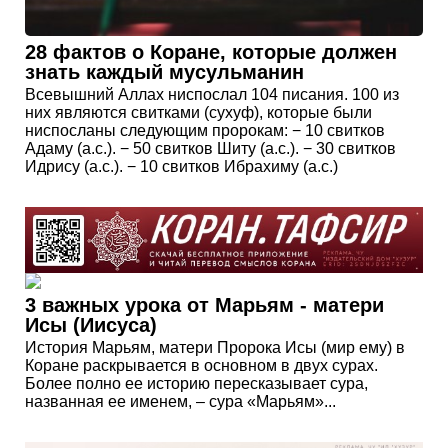
28 фактов о Коране, которые должен
знать каждый мусульманин
Всевышний Аллах ниспослал 104 писания. 100 из
них являются свитками (сухуф), которые были
ниспосланы следующим пророкам: − 10 свитков
Адаму (а.с.). − 50 свитков Шиту (a.с.). − 30 свитков
Идрису (а.с.). − 10 свитков Ибрахиму (а.с.)
3 важных урока от Марьям - матери
Исы (Иисуса)
История Марьям, матери Пророка Исы (мир ему) в
Коране раскрывается в основном в двух сурах.
Более полно ее историю пересказывает сура,
названная ее именем, – сура «Марьям»...