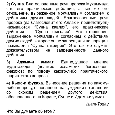
2)
Сунна
. Благословенные речи пророка Мухаммада
сгв, его практические действия, а так же его
отношение, выраженное молчаливым согласием к
действиям других людей. Благословенные речи
пророка (да благословит его Аллах и приветствует!)
называются “Сунна кавлия”, его практические
действия – “Сунна фигълия”. Его отношение,
выраженное молчаливым согласием к действиям
других людей, которое он не запрещал и не порицал,
называется “Сунна такририя”. Это так же служит
доказательством не запрещенности данного
действия.
3)
Иджма-и уммат
. Единодушное мнение
муджтахидов (великих исламских богословов,
факихов) по поводу какого-либо практического,
шариатского вопроса.
4)
Кыяс-и фукаха
. Вынесение решения по какому-
либо вопросу, основанного на суждении по аналогии
со схожим решением другого действия,
обоснованного на Коране, Сунне и Иджма-и уммат.
Islam-Today
Что Вы думаете об этом?