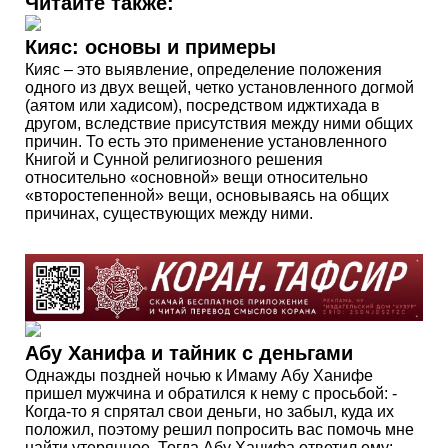
Читайте также:
Кияс: основы и примеры
Кияс – это выявление, определение положения
одного из двух вещей, четко установленного догмой
(аятом или хадисом), посредством иджтихада в
другом, вследствие присутствия между ними общих
причин. То есть это применение установленного
Книгой и Сунной религиозного решения
относительно «основной» вещи относительно
«второстепенной» вещи, основываясь на общих
причинах, существующих между ними.
Абу Ханифа и тайник с деньгами
Однажды поздней ночью к Имаму Абу Ханифе
пришел мужчина и обратился к нему с просьбой: -
Когда-то я спрятал свои деньги, но забыл, куда их
положил, поэтому решил попросить вас помочь мне
найти утерянное. Тогда Абу Ханифа ответил ему: -