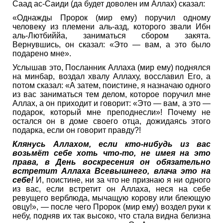
Саад ас-Саиди (да будет доволен им Аллах) сказал:
«Однажды Пророк (мир ему) поручил одному
человеку из племени аль-азд, которого звали Ибн
аль-Лютбиййа, заниматься сбором закята.
Вернувшись, он сказал: «Это — вам, а это было
подарено мне».
Услышав это, Посланник Аллаха (мир ему) поднялся
на минбар, воздал хвалу Аллаху, восславил Его, а
потом сказал: «А затем, поистине, я назначаю одного
из вас заниматься тем делом, которое поручил мне
Аллах, а он приходит и говорит: «Это — вам, а это —
подарок, который мне преподнесли»! Почему не
остался он в доме своего отца, дожидаясь этого
подарка, если он говорит правду?!
Клянусь Аллахом, если кто-нибудь из вас
возьмёт себе хоть что-то, не имея на это
права, в День воскресения он обязательно
встретит Аллаха Всевышнего, влача это на
себе!
И, поистине, ни за что не признаю я ни одного
из вас, если встретит он Аллаха, неся на себе
ревущего верблюда, мычащую корову или блеющую
овцу!», — после чего Пророк (мир ему) воздел руки к
небу, подняв их так высоко, что стала видна белизна