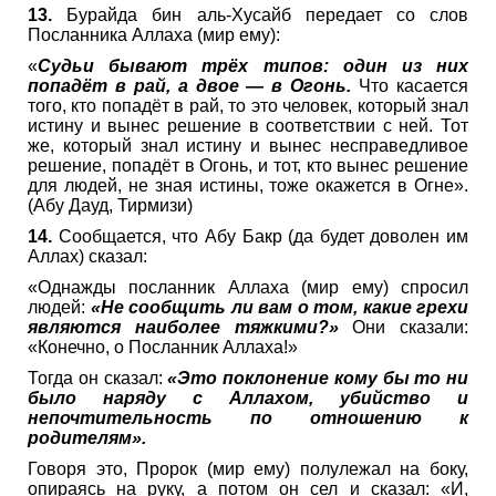
13.
Бурайда бин аль-Хусайб передает со слов
Посланника Аллаха (мир ему):
«
Судьи бывают трёх типов: один из них
попадёт в рай, а двое — в Огонь.
Что касается
того, кто попадёт в рай, то это человек, который знал
истину и вынес решение в соответствии с ней. Тот
же, который знал истину и вынес несправедливое
решение, попадёт в Огонь, и тот, кто вынес решение
для людей, не зная истины, тоже окажется в Огне».
(Абу Дауд, Тирмизи)
14.
Сообщается, что Абу Бакр (да будет доволен им
Аллах) сказал:
«Однажды посланник Аллаха (мир ему) спросил
людей:
«Не сообщить ли вам о том, какие грехи
являются наиболее тяжкими?»
Они сказали:
«Конечно, о Посланник Аллаха!»
Тогда он сказал:
«Это поклонение кому бы то ни
было наряду с Аллахом, убийство и
непочтительность по отношению к
родителям».
Говоря это, Пророк (мир ему) полулежал на боку,
опираясь на руку, а потом он сел и сказал: «И,