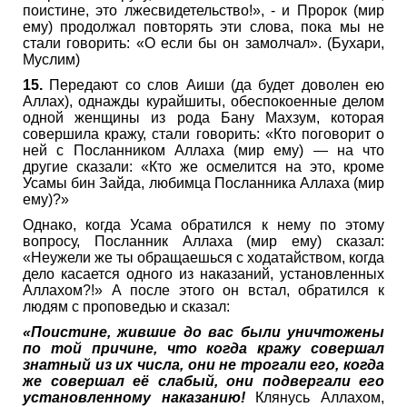
поистине, это лжесвидетельство!», - и Пророк (мир
ему) продолжал повторять эти слова, пока мы не
стали говорить: «О если бы он замолчал». (Бухари,
Муслим)
15.
Передают со слов Аиши (да будет доволен ею
Аллах), однажды курайшиты, обеспокоенные делом
одной женщины из рода Бану Махзум, которая
совершила кражу, стали говорить: «Кто поговорит о
ней с Посланником Аллаха (мир ему) — на что
другие сказали: «Кто же осмелится на это, кроме
Усамы бин Зайда, любимца Посланника Аллаха (мир
ему)?»
Однако, когда Усама обратился к нему по этому
вопросу, Посланник Аллаха (мир ему) сказал:
«Неужели же ты обращаешься с ходатайством, когда
дело касается одного из наказаний, установленных
Аллахом?!» А после этого он встал, обратился к
людям с проповедью и сказал:
«Поистине, жившие до вас были уничтожены
по той причине, что когда кражу совершал
знатный из их числа, они не трогали его, когда
же совершал её слабый, они подвергали его
установленному наказанию!
Клянусь Аллахом,