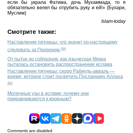
если бы украла Фатима, дочь Мухаммада, то я
обязательно велел бы отрубить руку и ей!» (Бухари,
Муслим)
Islam-today
Смотрите также:
Наставление пятницы: что значит по-настоящему
следовать за Пророком ﷺ
От пыток до соблазнов: как языческая Мекка
пыталась остановить распространение ислама
Наставление пятницы: скоро Рабиуль-авваль —
время, которое стоит посвятить Посланнику Аллаха
ﷺ
Молочные узы в исламе: почему они
приравниваются к кровным?
Comments are disabled