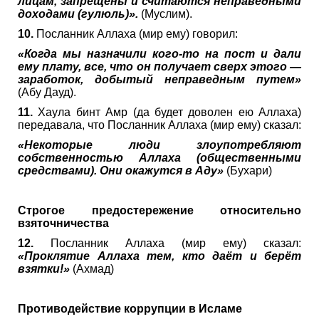
лицам, запрещены и считаются неправедными
доходами (гулюль)».
(Муслим).
10.
Посланник Аллаха (мир ему) говорил:
«Когда мы назначили кого-то на пост и дали
ему плату, все, что он получает сверх этого —
заработок, добытый неправедным путем»
(Абу Дауд).
11.
Хаула бинт Амр (да будет доволен ею Аллаха)
передавала, что Посланник Аллаха (мир ему) сказал:
«Некоторые люди злоупотребляют
собственностью Аллаха (общественными
средствами). Они окажутся в Аду»
(Бухари)
Строгое предостережение относительно
взяточничества
12.
Посланник Аллаха (мир ему) сказал:
«Проклятие Аллаха тем, кто даёт и берёт
взятки!»
(Ахмад)
Противодействие коррупции в Исламе