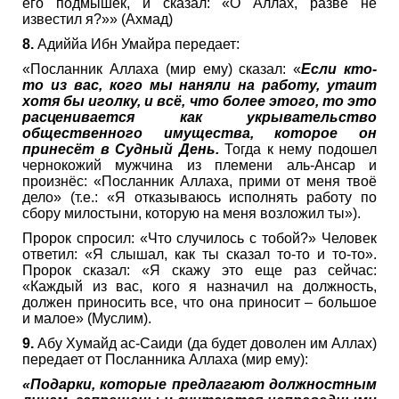
его подмышек, и сказал: «О Аллах, разве не
известил я?»» (Ахмад)
8.
Адиййа Ибн Умайра передает:
«Посланник Аллаха (мир ему) сказал: «
Если кто-
то из вас, кого мы наняли на работу, утаит
хотя бы иголку, и всё, что более этого, то это
расценивается как укрывательство
общественного имущества, которое он
принесёт в Судный День.
Тогда к нему подошел
чернокожий мужчина из племени аль-Ансар и
произнёс: «Посланник Аллаха, прими от меня твоё
дело» (т.е.: «Я отказываюсь исполнять работу по
сбору милостыни, которую на меня возложил ты»).
Пророк спросил: «Что случилось с тобой?» Человек
ответил: «Я слышал, как ты сказал то-то и то-то».
Пророк сказал: «Я скажу это еще раз сейчас:
«Каждый из вас, кого я назначил на должность,
должен приносить все, что она приносит – большое
и малое» (Муслим).
9.
Абу Хумайд ас-Саиди (да будет доволен им Аллах)
передает от Посланника Аллаха (мир ему):
«Подарки, которые предлагают должностным