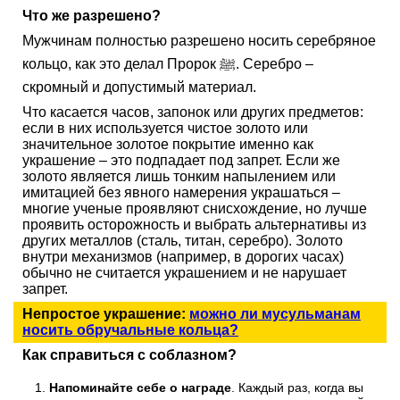
Что же разрешено?
Мужчинам полностью разрешено носить серебряное
кольцо, как это делал Пророк ﷺ. Серебро –
скромный и допустимый материал.
Что касается часов, запонок или других предметов:
если в них используется чистое золото или
значительное золотое покрытие именно как
украшение – это подпадает под запрет. Если же
золото является лишь тонким напылением или
имитацией без явного намерения украшаться –
многие ученые проявляют снисхождение, но лучше
проявить осторожность и выбрать альтернативы из
других металлов (сталь, титан, серебро). Золото
внутри механизмов (например, в дорогих часах)
обычно не считается украшением и не нарушает
запрет.
Непростое украшение:
можно ли мусульманам
носить обручальные кольца?
Как справиться с соблазном?
Напоминайте себе о награде
. Каждый раз, когда вы