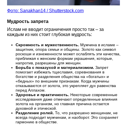
Фото: Sanakhan14 / Shutterstock.com
Мудрость запрета
Ислам не вводит ограничения просто так – за
каждым из них стоит глубокая мудрость:
Скромность и мужественность.
Мужчина в исламе –
защитник, опора семьи и общины. Золото как символ
роскоши и изнеженности может ослаблять эти качества,
приближая к женским формам украшения, которые,
напротив, разрешены для женщин.
Борьба с показухой и материализмом.
Запрет
помогает избежать тщеславия, соревнования в
богатстве и разделения общества на «богатых» и
«бедных» по внешним признакам. Когда мужчины
отказываются от золота, это укрепляет дух равенства
перед Аллахом.
Здоровье и практичность.
Некоторые современные
исследования даже отмечают определенные влияния
золота на организм, но главная причина остается
духовной и этической.
Разделение ролей.
То, что разрешено женщинам, не
всегда подходит мужчинам, и наоборот. Это сохраняет
гармонию в обществе.