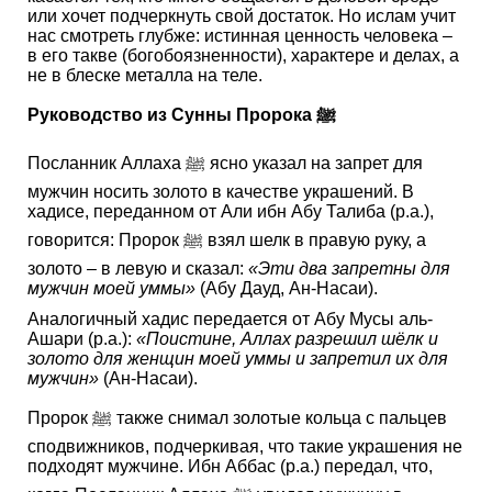
или хочет подчеркнуть свой достаток. Но ислам учит
нас смотреть глубже: истинная ценность человека –
в его такве (богобоязненности), характере и делах, а
не в блеске металла на теле.
Руководство из Сунны Пророка ﷺ
Посланник Аллаха ﷺ ясно указал на запрет для
мужчин носить золото в качестве украшений. В
хадисе, переданном от Али ибн Абу Талиба (р.а.),
говорится: Пророк ﷺ взял шелк в правую руку, а
золото – в левую и сказал:
«Эти два запретны для
мужчин моей уммы»
(Абу Дауд, Ан-Насаи).
Аналогичный хадис передается от Абу Мусы аль-
Ашари (р.а.):
«Поистине, Аллах разрешил шёлк и
золото для женщин моей уммы и запретил их для
мужчин»
(Ан-Насаи).
Пророк ﷺ также снимал золотые кольца с пальцев
сподвижников, подчеркивая, что такие украшения не
подходят мужчине. Ибн Аббас (р.а.) передал, что,