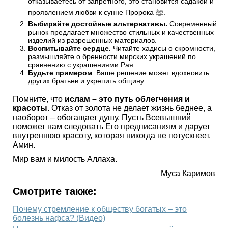
отказываетесь от запретного, это становится садакой и
проявлением любви к сунне Пророка ﷺ.
Выбирайте достойные альтернативы.
Современный
рынок предлагает множество стильных и качественных
изделий из разрешенных материалов.
Воспитывайте сердце.
Читайте хадисы о скромности,
размышляйте о бренности мирских украшений по
сравнению с украшениями Рая.
Будьте примером
. Ваше решение может вдохновить
других братьев и укрепить общину.
Помните, что
ислам – это путь облегчения и
красоты
. Отказ от золота не делает жизнь беднее, а
наоборот – обогащает душу. Пусть Всевышний
поможет нам следовать Его предписаниям и дарует
внутреннюю красоту, которая никогда не потускнеет.
Амин.
Мир вам и милость Аллаха.
Муса Каримов
Смотрите также:
Почему стремление к обществу богатых – это
болезнь нафса? (Видео)