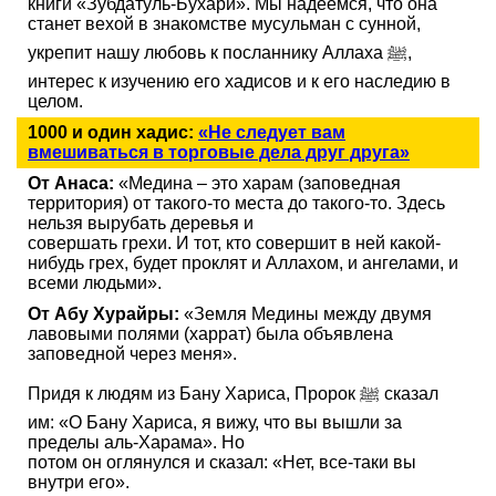
книги «Зубдатуль-Бухари». Мы надеемся, что она
станет вехой в знакомстве мусульман с сунной,
укрепит нашу любовь к посланнику Аллаха ﷺ,
интерес к изучению его хадисов и к его наследию в
целом.
1000 и один хадис:
«Не следует вам
вмешиваться в торговые дела друг друга»
От Анаса:
«Медина – это харам (заповедная
территория) от такого-то места до такого-то. Здесь
нельзя вырубать деревья и
совершать грехи. И тот, кто совершит в ней какой-
нибудь грех, будет проклят и Аллахом, и ангелами, и
всеми людьми».
От Абу Хурайры:
«Земля Медины между двумя
лавовыми полями (харрат) была объявлена
заповедной через меня».
Придя к людям из Бану Хариса, Пророк ﷺ сказал
им: «О Бану Хариса, я вижу, что вы вышли за
пределы аль-Харама». Но
потом он оглянулся и сказал: «Нет, все-таки вы
внутри его».