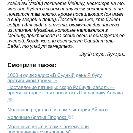
когда вы (люди) покинете Медину, несмотря на то,
что она будет в своем наилучшем состоянии, и не
появится там никто, кроме посещающих (он имел
в виду зверей и птиц). Последними же, кто будет
собран для суда и отчета, окажутся два пастуха
из племени Музайна, которые направятся в
Медину, прикрикивая на своих овец, и обнаружат ее
пустой. Когда же они достигнут Санийат аль-
Вада‘, то упадут замертво».
«Зубдатуль-Бухари»
Смотрите также:
1000 и один хадис: «В Судный день Я буду
противником троим...»
Наставление пятницы: скоро Рабиуль-авваль —
время, которое стоит посвятить Посланнику Аллаха
ﷺ
Молочное родство в исламе: история Айши и
молочные братья Пророка ﷺ
Молочные узы в исламе: почему они
приравниваются к кровным?