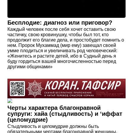
Бесплодие: диагноз или приговор?
Каждый человек после себя хочет оставить свою
частичку, свою кровинушку, чтобы был тот, кто
продолжит его благие дела, и простобудет помнить о
нем. Пророк Мухаммад (мир ему) завещал своей
умме плодиться и увеличивать род человеческий:
«Женитесь и растите детей, ибо в Судный день я
буду гордиться вашей многочисленностью перед
другими общинами»
Черты характера благонравной
супруги: хайа (стыдливость) и ‘иффат
(целомудрие)
Стыдливость и целомудрие должны быть
обязательными чертами благонравной женщины.