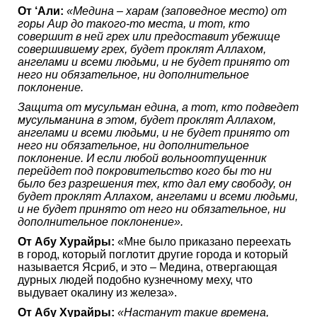
От ‘Али:
«Медина – харам (заповедное место) от
горы Аир до такого-то места, и тот, кто
совершит в ней грех или предоставит убежище
совершившему грех, будет проклят Аллахом,
ангелами и всеми людьми, и не будет принято от
него ни обязательное, ни дополнительное
поклонение.
Защита от мусульман едина, а тот, кто подведет
мусульманина в этом, будет проклят Аллахом,
ангелами и всеми людьми, и не будет принято от
него ни обязательное, ни дополнительное
поклонение. И если любой вольноотпущенник
перейдет под покровительство кого бы то ни
было без разрешения тех, кто дал ему свободу, он
будет проклят Аллахом, ангелами и всеми людьми,
и не будет принято от него ни обязательное, ни
дополнительное поклонение».
От Абу Хурайры:
«Мне было приказано переехать
в город, который поглотит другие города и который
называется Ясриб, и это – Медина, отвергающая
дурных людей подобно кузнечному меху, что
выдувает окалину из железа».
От Абу Хурайры:
«Настанут такие времена,