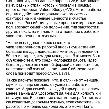
Социолог изучила данные опросов 28,6 тыс. людей
из 45 разных стран, который провели в рамках
проекта European Values Study (EVS). Автор работы
оценила действие социально-экономических
факторов на жизненные ценности и счастье
человека. Российские ученые проанализировали, как
пол, возраст, семейное положение, тип занятости и
другие показатели влияли на отношение к работе и
удовлетворенность жизнью.
"Наше исследование показало, что
удовлетворенность работой вносит существенно
больший вклад в довольство жизнью для людей от
50 лет и старше, чем для молодежи. Это может быть
объяснено тем, что среди молодежи работа часто
бывает далеко не главной формой активности в их
повседневной жизни", — заявила Соболева, чьи
слова приводит пресс-служба вуза.
Также расчеты показали, что, в отличие от женщин,
мужчины чаще связывают успех на работе и
счастье. А для семейных людей карьера оказалась
менее важна для удовольствия, чем для холостых и
незамужних. В сравнении с наемными работниками
самозанятые довольны жизнью, если счастливы на
работе. По мнению социологов, это может быть