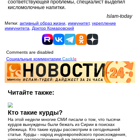
соответствующей проблемы, специалист выделил
кисломолочные напитки.
Islam-today
Метки:
активный образ жизни
,
иммунитет
,
укрепление
иммунитета
,
Доктор Комаровский
Comments are disabled
Социальные комментарии
Cackl
e
Читайте также:
Кто такие курды?
На этой недели многие СМИ писали о том, что тысячи
курдов вынуждены были бежать из Сирии в поисках
убежища. Кто такие курды рассмотрим в сегодняшней
статье. Курды - народ индоевропейского происхождения,
широко распространенный на территории четырех