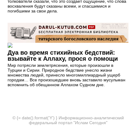
толкователи сказали, что это создает ощущение, что слова
восхваления будут сказаны всеми, и спасшимися и
погибшими за свои дела.
Дуа во время стихийных бедствий:
взывайте к Аллаху, прося о помощи
Мир потрясли землетрясения, которые произошли в
Турции и Сирии. Природное бедствие унесло жизни
множества людей, принесло многомиллиардный ущерб
городам… Все произошедшее вновь заставило мусульман
вспомнить об обещанном Аллахом Судном дне.
© {= date().format('Y') } Информационно-аналитический
федеральный портал "Ислам Сегодня"