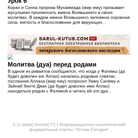
Урок 6
Коран и Сунна пророка Мухаммада (мир ему) призывает
мусульман произносить имена Всевышнего в своих
молитвах. В каждом имени Всевышнего заложена огромная
сила, милость и благословение для верующих...
Молитва (дуа) перед родами
В одном из риваятов сообщается, что когда у Фатимы (да
будет доволен ею Аллах) начались родовые схватки,
посланник Аллаха (мир ему) попросил Умму Саляму и
Зайнаб бинти Джах (да будет доволен ими Аллах)
находиться рядом с Фатимой и читать ей это дуа...
© {= date().format('Y') } Информационно-аналитический
федеральный портал "Ислам Сегодня"