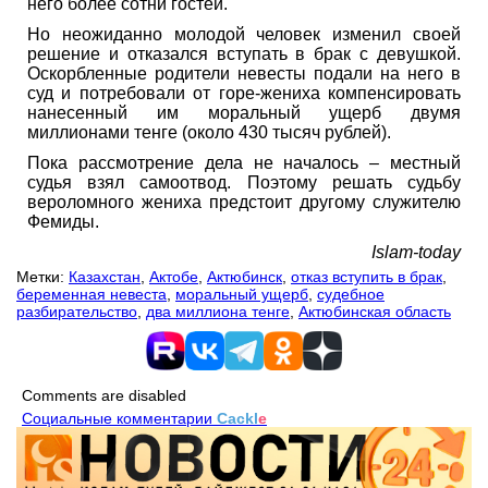
него более сотни гостей.
Но неожиданно молодой человек изменил своей
решение и отказался вступать в брак с девушкой.
Оскорбленные родители невесты подали на него в
суд и потребовали от горе-жениха компенсировать
нанесенный им моральный ущерб двумя
миллионами тенге (около 430 тысяч рублей).
Пока рассмотрение дела не началось – местный
судья взял самоотвод. Поэтому решать судьбу
вероломного жениха предстоит другому служителю
Фемиды.
Islam-today
Метки:
Казахстан
,
Актобе
,
Актюбинск
,
отказ вступить в брак
,
беременная невеста
,
моральный ущерб
,
судебное
разбирательство
,
два миллиона тенге
,
Актюбинская область
Comments are disabled
Социальные комментарии
Cackl
e