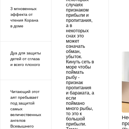
случаях
3 мгновенных
признаком
эффекта от
прибыли и
пропитания,
чтения Корана
а в
в доме
некоторых
снах это
может
означать
обман,
Дуа для защиты
убыток.
детей от сглаза
Кинуть сеть в
и всего плохого
море чтобы
поймать
рыбу -
признак
пропитания
Читающий этот
и бараката, а
аят пребывает
если
поймано
под защитой
много рыбы,
самых
то это к
величественных
Не
большой
ангелов
пр
прибыли.
Всевышнего