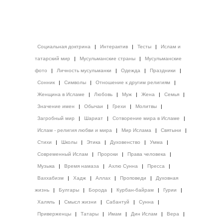
Социальная доктрина
|
Интерактив
|
Тесты
|
Ислам и
татарский мир
|
Мусульманские страны
|
Мусульманские
фото
|
Личность мусульманки
|
Одежда
|
Праздники
|
Сонник
|
Символы
|
Отношение к другим религиям
|
Женщина в Исламе
|
Любовь
|
Муж
|
Жена
|
Семья
|
Значение имен
|
Обычаи
|
Грехи
|
Молитвы
|
Загробный мир
|
Шариат
|
Сотворение мира в Исламе
|
Ислам - религия любви и мира
|
Мир Ислама
|
Святыни
|
Стихи
|
Школы
|
Этика
|
Духовенство
|
Умма
|
Современный Ислам
|
Пророки
|
Права человека
|
Музыка
|
Время намаза
|
Ахлю Сунна
|
Пресса
|
Ваххабизм
|
Хадж
|
Аллах
|
Проповеди
|
Духовная
жизнь
|
Булгары
|
Борода
|
Курбан-байрам
|
Гурии
|
Халяль
|
Смысл жизни
|
Сабантуй
|
Сунна
|
Приверженцы
|
Татары
|
Имам
|
Дин Ислам
|
Вера
|