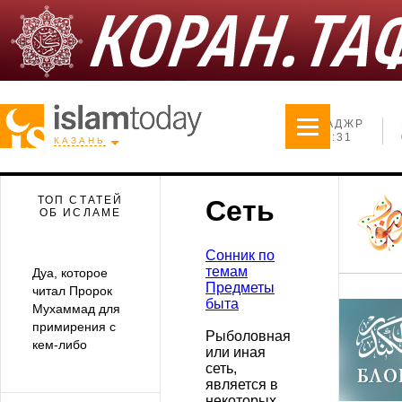
ФАДЖР
23:31
КАЗАНЬ
ТОП СТАТЕЙ
Сеть
ОБ ИСЛАМЕ
Сонник по
темам
Дуа, которое
Предметы
читал Пророк
быта
Мухаммад для
примирения с
Рыболовная
кем-либо
или иная
сеть,
является в
некоторых