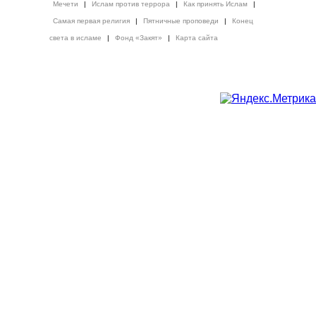
Мечети
|
Ислам против террора
|
Как принять Ислам
|
Самая первая религия
|
Пятничные проповеди
|
Конец
света в исламе
|
Фонд «Закят»
|
Карта сайта