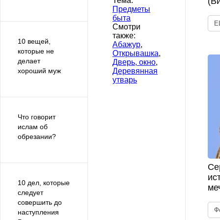
(В
Тема:
Предметы
быта
Е
Смотри
также:
10 вещей,
Абажур
,
которые не
Открывашка
,
делает
Дверь, окно
,
Деревянная
хороший муж
утварь
Что говорит
ислам об
обрезании?
Се
ис
10 дел, которые
ме
следует
совершить до
Ф
наступления