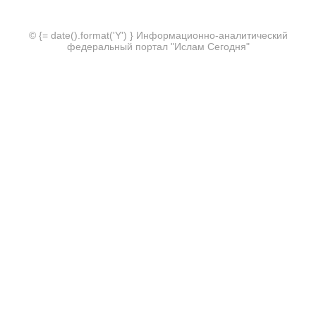
© {= date().format('Y') } Информационно-аналитический
федеральный портал "Ислам Сегодня"