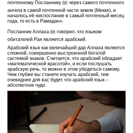
почтенному Посланнику ﷺ через самого почтенного
ангела в самой почтенной части земли (Мекке), и
началось её ниспослание в самый почтенный месяц
года, то есть в Рамадан».
Посланник Аллаха ﷺ говорил, что языком
обитателей Рая является арабский.
Арабский язык как величайший дар Аллаха является
сложной, совершенно выстроенной богатой
системой знаков. Считается, что арабский обладает
«математической красотой», и если послушать
арабскую речь, то можно в этом убедиться самому.
Чем глубже вы станете изучать арабский, тем
очевиднее для вас будет, что арабский язык –
абсолютное чудо.