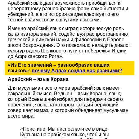
Арабский язык дает возможность приобщиться к
невероятному разнообразию форм самобытности и
убеждений, а его история свидетельствует о его
тесной взаимосвязи с другими языками.
Именно арабский язык сыграл историческую роль
катализатора знаний, содействуя распространению
греческой и римской науки и философии в Европе
эпохи Возрождения. Это позволило наладить диалог
культур вдоль Шелкового пути от побережья Индии
до Африканского Рога».
«Из Его знамений – разнообразие ваших
языков»:
почему Аллах создал нас разными?
Арабский – язык Корана
Для мусульман всего мира арабский язык имеет
сакральный смысл. Ведь он – язык Корана, язык,
который Всевышний избрал для передачи своего
повеления, язык, на котором каждый верующий
совершает намаз, и который объединяет мусульман
всего мира.
«Поистине, Мы ниспослали ее в виде
Куръана на арабском языке, чтобы вы