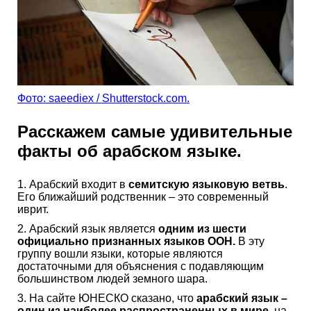
Фото: saeediex / Shutterstock.com.
Расскажем самые удивительные
факты об арабском языке.
1. Арабский входит в
семитскую языковую ветвь
.
Его ближайший родственник – это современный
иврит.
2. Арабский язык является
одним из шести
официально признанных языков ООН.
В эту
группу вошли языки, которые являются
достаточными для объяснения с подавляющим
большинством людей земного шара.
3. На сайте ЮНЕСКО сказано, что
арабский язык –
один из наиболее распространенных в мире
, на