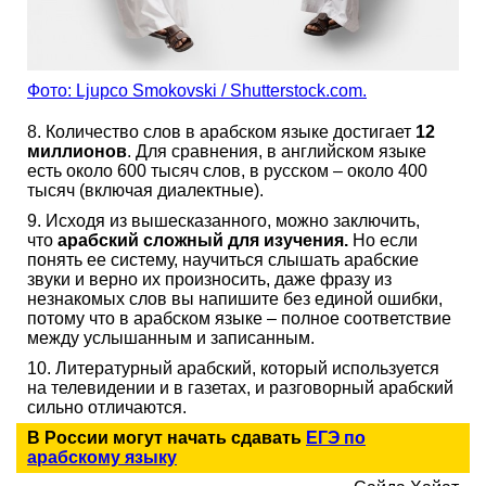
Фото: Ljupco Smokovski / Shutterstock.com.
8. Количество слов в арабском языке достигает
12
миллионов
. Для сравнения, в английском языке
есть около 600 тысяч слов, в русском – около 400
тысяч (включая диалектные).
9. Исходя из вышесказанного, можно заключить,
что
арабский сложный для изучения.
Но если
понять ее систему, научиться слышать арабские
звуки и верно их произносить, даже фразу из
незнакомых слов вы напишите без единой ошибки,
потому что в арабском языке – полное соответствие
между услышанным и записанным.
10. Литературный арабский, который используется
на телевидении и в газетах, и разговорный арабский
сильно отличаются.
В России могут начать сдавать
ЕГЭ по
арабскому языку