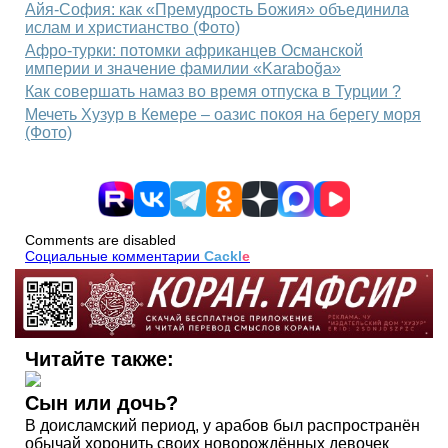
Айя-София: как «Премудрость Божия» объединила
ислам и христианство (Фото)
Афро-турки: потомки африканцев Османской
империи и значение фамилии «Karaboğa»
Как совершать намаз во время отпуска в Турции ?
Мечеть Хузур в Кемере – оазис покоя на берегу моря
(Фото)
Comments are disabled
Социальные комментарии
Cackl
e
Читайте также:
Сын или дочь?
В доисламский период, у арабов был распространён
обычай хоронить своих новорождённых девочек