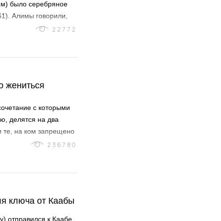
ям) было серебряное
1). Алимы говорили,
22772
о жениться
сочетание с которыми
ю, делятся на два
и те, на ком запрещено
236780
ля ключа от Каабы
у) отправился к Каабе