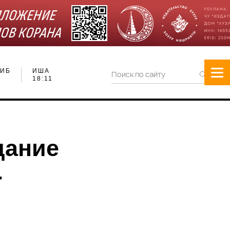
ИБ
ИША
18:11
дание
-