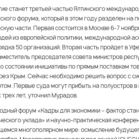
ие станет третьей частью Ялтинского междунар
ского форума, который в этом году разделен на п
скую части. Первая состоится в Москве 6-7 ноябр
юдей из европейской политики, международной а
ядка 50 организаций. Вторая часть пройдет в Уфе
аместитель председателя совета министров респу
 о состоянии инициативы по прямым поставкам тов
рез Крым. Сейчас необходимо решить вопрос с с
ртом. Первые суда могут прибыть на полуостров в
 трех лет, уточнил Мурадов.
дный форум «Кадры для экономики – фактор ста
ческого уклада» и научно-практическая конферен
емся многополярном мире: осмысление будущег