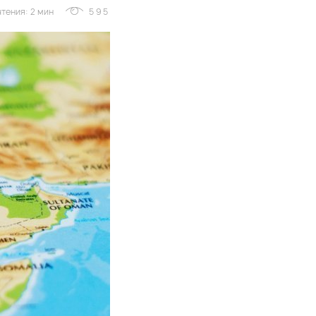
тения: 2 мин
595