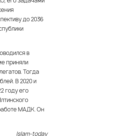
КО, его задачами
жения
пективу до 2036
спублики
оводился в
ме приняли
легатов. Тогда
лей. В 2020 и
22 году его
Ялтинского
работе МАДК. Он
Islam-today