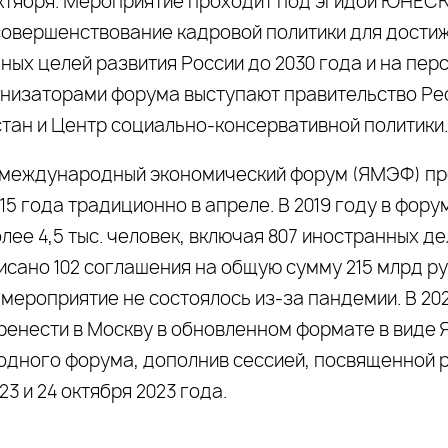
 октября. Мероприятие проходит под эгидой ЮНЕС
совершенствование кадровой политики для дости
ых целей развития России до 2030 года и на перс
анизаторами форума выступают правительство Ре
тан и Центр социально-консервативной политики.
 международный экономический форум (ЯМЭФ) пр
15 года традиционно в апреле. В 2019 году в фору
лее 4,5 тыс. человек, включая 807 иностранных де
сано 102 соглашения на общую сумму 215 млрд руб
 мероприятие не состоялось из-за пандемии. В 20
ренести в Москву в обновленном формате в виде 
дного форума, дополнив сессией, посвященной 
23 и 24 октября 2023 года.