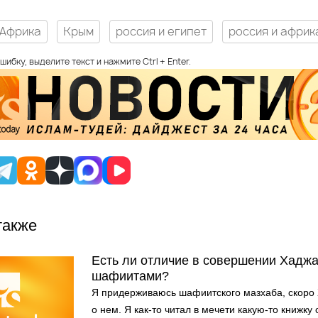
Африка
Крым
россия и египет
россия и африк
шибку, выделите текст и нажмите Ctrl + Enter.
также
Есть ли отличие в совершении Хадж
шафиитами?
Я придержива­юсь шафиитског­о мазхаба, скоро 
о нем. Я как-то читал в мечети какую-то книжку 