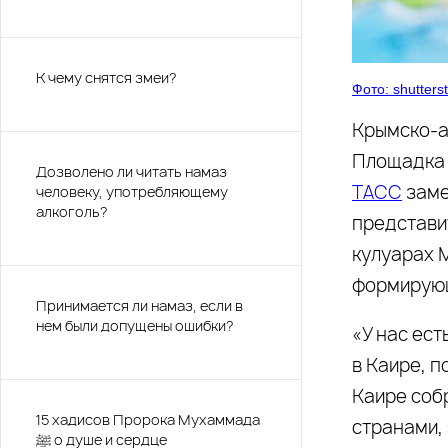
К чему снятся змеи?
Фото: shutters
Крымско-аф
Площадка 
Дозволено ли читать намаз
ТАСС
заме
человеку, употребляющему
алкоголь?
представи
кулуарах 
формирующ
Принимается ли намаз, если в
нем были допущены ошибки?
«У нас ест
в Каире, п
Каире соб
15 хадисов Пророка Мухаммада
странами, 
ﷺ о душе и сердце