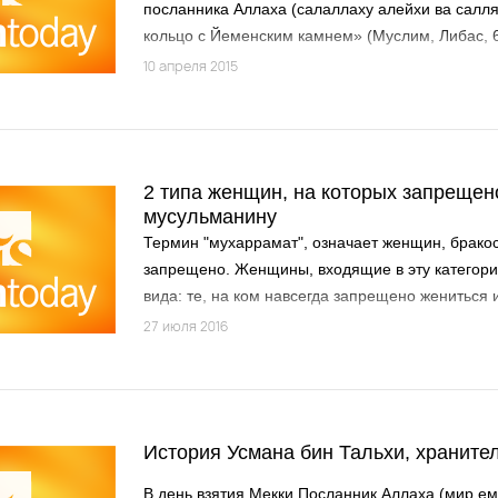
посланника Аллаха (салаллаху алейхи ва салл
кольцо с Йеменским камнем» (Муслим, Либас, 6
что этим камнем был...
10 апреля 2015
2 типа женщин, на которых запрещен
мусульманину
Термин "мухаррамат", означает женщин, брако
запрещено. Женщины, входящие в эту категори
вида: те, на ком навсегда запрещено жениться 
жениться временно.
27 июля 2016
История Усмана бин Тальхи, храните
В день взятия Мекки Посланник Аллаха (мир ем