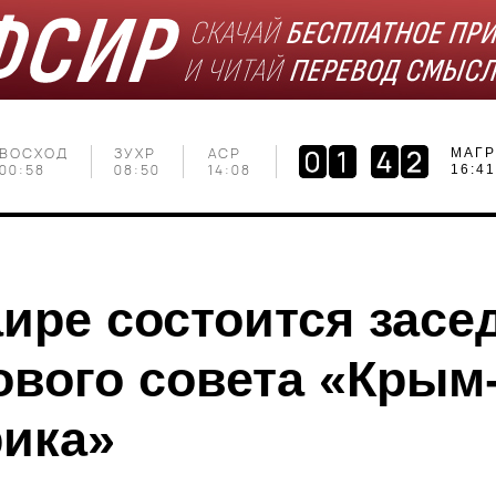
ВОСХОД
ЗУХР
АСР
МАГР
00:58
08:50
14:08
16:41
аире состоится засе
ового совета «Крым
ика»