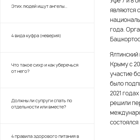
Уфе 7 и 8
Этих людей ищут ангелы...
являются 
национальн
года. Орг
4 вида куфра (неверия)
Башкортос
Ялтинский
Крыму с 20
Что такое сихр и как уберечься
от него?
участие бо
было подпи
2021 годах
Должны ли супруги спать по
решили пе
отдельности или вместе?
междунаро
состоялся 
4 правила здорового питания в