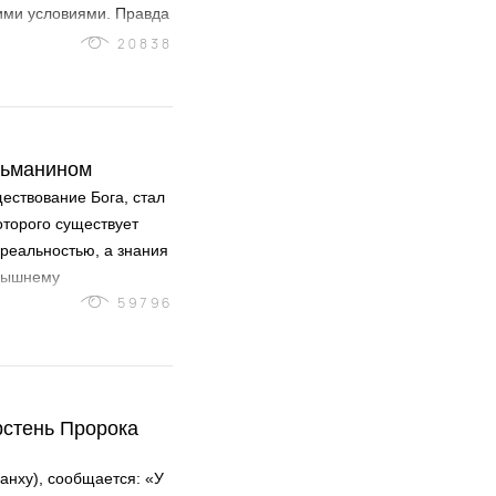
им­и условиями. Правда
 нами и ханафитами­?
20838
ульманином
ществование Бога, стал
торого существует
 реальностью, а знания
евышнему
59796
рстень Пророка
анху), сообщается: «У