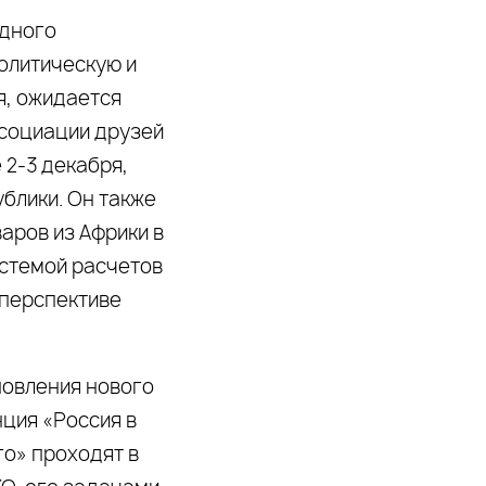
одного
олитическую и
я, ожидается
ссоциации друзей
 2-3 декабря,
блики. Он также
аров из Африки в
истемой расчетов
 перспективе
новления нового
ция «Россия в
о» проходят в