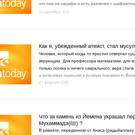
что она по ханафи и есть различия с шафиитск
ли это? Есть ли разница в фардах Хаджа между
04 сентября 2012
Как я, убежденный атеист, стал мус
Человек, который когда-то яростно отвергал су
верующим. Для профессора математики, для ко
только логика и ничего сакрального, вера стала
и интеллект перешли в полную покорность Вс
27 февраля 2015
Что за камень из Йемена украшал пе
Мухаммада(ﷺ) ?
В риваяте, переданном от Анаса (радыйаллаху 