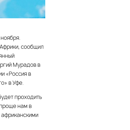
 ноября.
Африки, сообщил
янный
оргий Мурадов в
и «Россия в
» в Уфе.
 будет проходить
 проще нам в
с африканскими