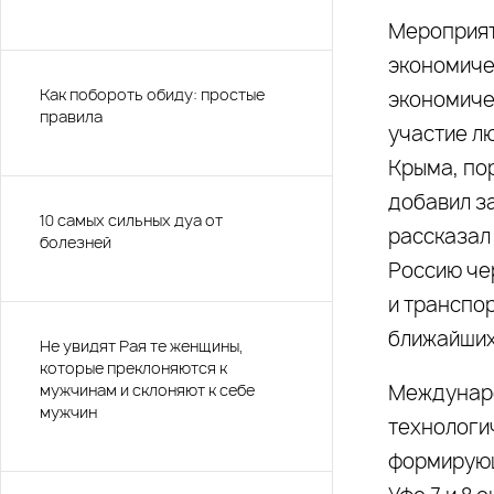
Мероприят
экономиче
Как побороть обиду: простые
экономиче
правила
участие л
Крыма, пор
добавил з
10 самых сильных дуа от
рассказал
болезней
Россию че
и транспо
ближайших
Не увидят Рая те женщины,
которые преклоняются к
мужчинам и склоняют к себе
Междунаро
мужчин
технологи
формирующ