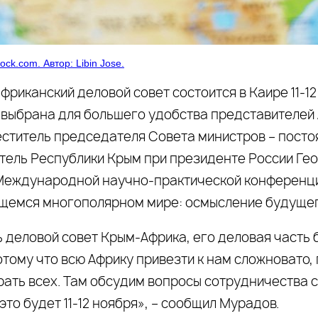
tock.com. Автор: Libin Jose.
риканский деловой совет состоится в Каире 11-12
выбрана для большего удобства представителей 
ститель председателя Совета министров – посто
тель Республики Крым при президенте России Ге
Международной научно-практической конференци
емся многополярном мире: осмысление будущего
ь деловой совет Крым-Африка, его деловая часть
отому что всю Африку привезти к нам сложновато,
рать всех. Там обсудим вопросы сотрудничества 
это будет 11-12 ноября», – сообщил Мурадов.