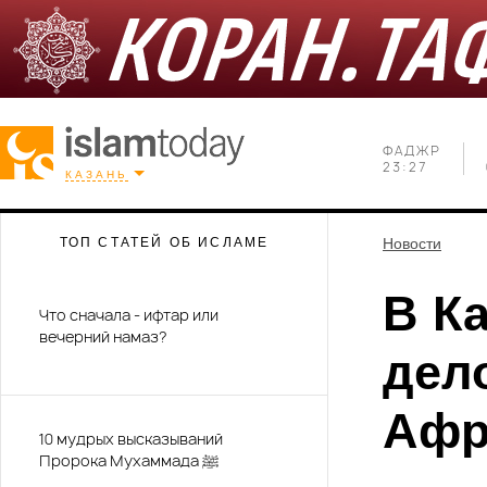
ФАДЖР
23:27
КАЗАНЬ
ТОП СТАТЕЙ ОБ ИСЛАМЕ
Новости
В К
Что сначала - ифтар или
вечерний намаз?
дел
Афр
10 мудрых высказываний
Пророка Мухаммада ﷺ