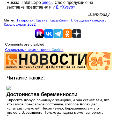
Russia Halal Expo
здесь
. Свою продукцию на
выставке представил и
ИД «Хузур»
.
Islam-today
Метки:
Татарстан
,
Казань
,
KazanSummit
,
бердымухамедов
,
Казансаммит 2022
Comments are disabled
Социальные комментарии
Cackl
e
Читайте также:
Достоинства беременности
Спросите любую рожавшую женщину, и она скажет вам, что
это самое прекрасное состояние, которое Аллах дал
испытать только ей! Несомненно, беременность – это
милость Всевышнего. Только женщина может вытерпеть