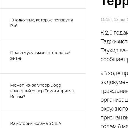
тер
10 животных, которые попадут в
11:15 , 12 но
Рай
К 2,5 год
Таджикист
Таухид ва
Права мусульманки в половой
жизни
сообщает 
«В ходе п
задокумен
Может, из-за Snoop Dogg
гражданин
известный рэпер Тимати принял
Ислам?
организац
окружного
признан в
Из истории ислама в США
годам 6 ме