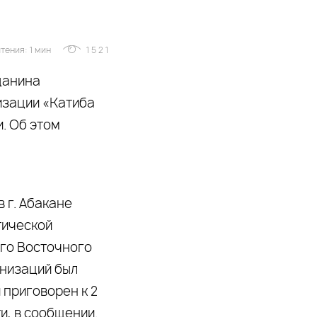
тения: 1 мин
1521
данина
изации «Катиба
. Об этом
 г. Абакане
тической
-го Восточного
анизаций был
 приговорен к 2
и, в сообщении.