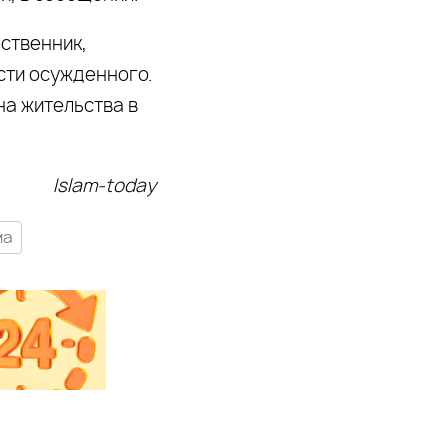
ственник,
сти осужденного.
на жительства в
Islam-today
ма