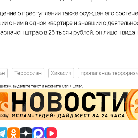
щение о преступлении также осужден его соотече
ий с ним в одной квартире и знавший о деятельно
азначен штраф в 25 тысяч рублей, он лишен вида 
ан
Терроризм
Хакасия
пропаганда террориз
шибку, выделите текст и нажмите Ctrl + Enter.