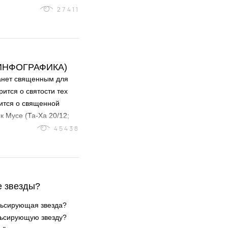
27411
 (ИНФОГРАФИКА)
танет священным для
рится о святости тех
рится о священной
к Мусе (Та-Ха 20/12;
45438
е звезды?
льсирующая звезда?
льсирующую звезду?