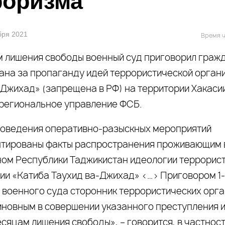
роризма
ября 2021
Время ч
ам лишения свободы военный суд приговорил граж
ана за пропаганду идей террористической орган
-Джихад» (запрещена в РФ) на территории Хакасии
региональное управление ФСБ.
роведения оперативно-разыскных мероприятий
тированы факты распространения проживающим в
ом Республики Таджикистан идеологии террорис
ии «Катиба Таухид ва-Джихад» <…> Приговором 1
 военного суда сторонник террористических орг
иновным в совершении указанного преступления и
сяцам лишения свободы», – говорится, в частност