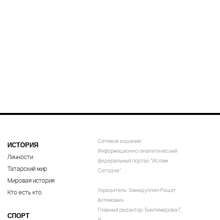
Сетевое издание:
ИСТОРИЯ
Информационно-аналитический
Личности
федеральный портал “Ислам
Татарский мир
Сегодня”.
Мировая история
Учредитель: Хамидуллин Ришат
Кто есть кто
Ахтямович
Главный редактор: Биктимирова Г.
СПОРТ
И.