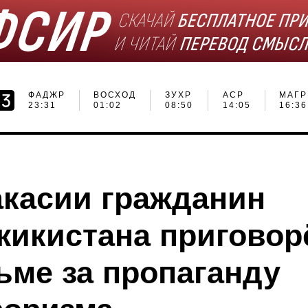
ФАДЖР
ВОСХОД
ЗУХР
АСР
МАГР
23:31
01:02
08:50
14:05
16:36
акасии гражданин
жикистана приговор
ьме за пропаганду