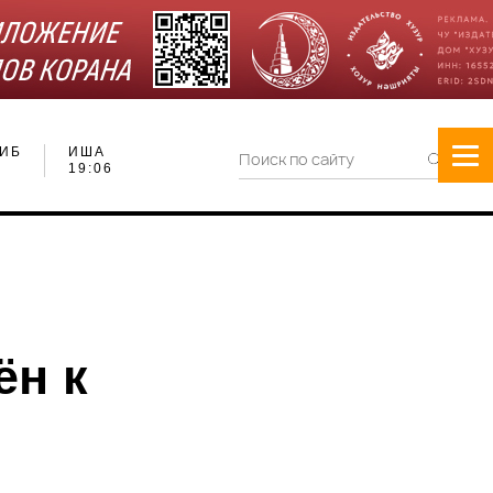
ИБ
ИША
19:06
ён к