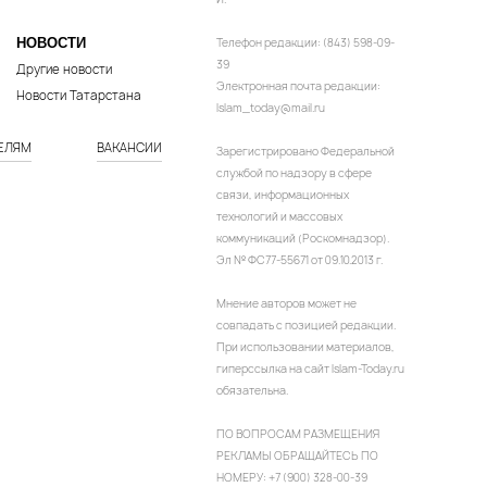
НОВОСТИ
Телефон редакции: (843) 598-09-
39
Другие новости
Электронная почта редакции:
Новости Татарстана
Islam_today@mail.ru
ЕЛЯМ
ВАКАНСИИ
Зарегистрировано Федеральной
службой по надзору в сфере
связи, информационных
технологий и массовых
коммуникаций (Роскомнадзор).
Эл № ФС77-55671 от 09.10.2013 г.
Мнение авторов может не
совпадать с позицией редакции.
При использовании материалов,
гиперссылка на сайт Islam-Today.ru
обязательна.
ПО ВОПРОСАМ РАЗМЕЩЕНИЯ
РЕКЛАМЫ ОБРАЩАЙТЕСЬ ПО
НОМЕРУ: +7 (900) 328-00-39