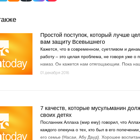
также
Простой поступок, который лучше цел
вам защиту Всевышнего
Кажется, что в современном, суетливом и дина
работу – это целая проблема, не говоря уже о
намаз. Он кажется нам отягощающим. Пока на
желание это спать, мы даже не осознаем скольк
01 декабря 2016
фаджр-намазе, пользы для души и ежедневной 
7 качеств, которые мусульманин дол
своих детях
Посланник Аллаха (мир ему) говорил, что Алл
каждого опекуна о тех, кто был в его попечении
его семье (Насаи, Абу Дауд). Хорошее воспита