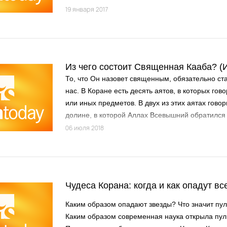
нашей обязанностью перед Всевышним...
19 января 2017
Из чего состоит Священная Кааба?
То, что Он назовет священным, обязательно с
нас. В Коране есть десять аятов, в которых гово
или иных предметов. В двух из этих аятах гово
долине, в которой Аллах Всевышний обратился 
ан-Назиат 79/16).
06 июля 2018
Чудеса Корана: когда и как опадут вс
Каким образом опадают звезды? Что значит пу
Каким образом современная наука открыла пу