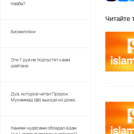
Каабы?
Читайте 
Бисмилляхи
Эти 7 дуа не подпустят к вам
шайтана
Дуа, которое читал Пророк
Мухаммад (ﷺ) выходя из дома
Какими чудесами обладал Адам
(а.с.), первый пророк в истории?