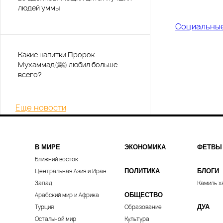
людей уммы
Социальны
Какие напитки Пророк
Мухаммад(ﷺ) любил больше
всего?
Еще новости
В МИРЕ
ЭКОНОМИКА
ФЕТВЫ
Ближний восток
Центральная Азия и Иран
ПОЛИТИКА
БЛОГИ
Запад
Камиль х
Арабский мир и Африка
ОБЩЕСТВО
Турция
Образование
ДУА
Остальной мир
Культура