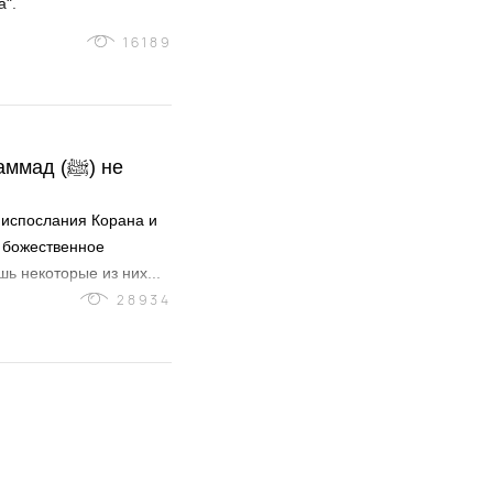
а".
16189
д (ﷺ) не
ниспослания Корана и
 божественное
ь некоторые из них...
28934