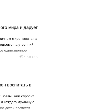
ого мира и дарует
мичном мире, встать на
 подъеме на утренний
ше единственное
о достоинств скрыто в
30413
жизни.
жен воспитать в
ах Всевышний спросит
, и каждого мужчину о
ние детей является