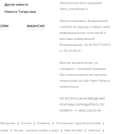
Электронная почта редакции:
Другие новости
Islam_today@mail.ru
Новости Татарстана
Зарегистрировано Федеральной
ЕЛЯМ
ВАКАНСИИ
службой по надзору в сфере связи,
информационных технологий и
массовых коммуникаций
(Роскомнадзор). Эл № ФС77-55671
от 09.10.2013 г.
Мнение авторов может не
совпадать с позицией редакции.
При использовании материалов,
гиперссылка на сайт Islam-Today.ru
обязательна.
ПО ВОПРОСАМ РАЗМЕЩЕНИЯ
РЕКЛАМЫ ОБРАЩАЙТЕСЬ ПО
НОМЕРУ: +7 (900) 328-00-39
Праздники
|
Сонник
|
Символы
|
Отношение к другим религиям
|
сламе
|
Ислам - религия любви и мира
|
Мир Ислама
|
Святыни
|