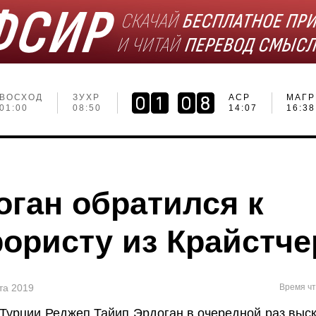
ВОСХОД
ЗУХР
АСР
МАГР
01:00
08:50
14:07
16:38
оган обратился к
рористу из Крайстче
та 2019
Время чт
Турции Реджеп Тайип Эрдоган в очередной раз выск