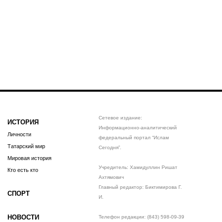
Сетевое издание:
ИСТОРИЯ
Информационно-аналитический
Личности
федеральный портал “Ислам
Татарский мир
Сегодня”.
Мировая история
Учредитель: Хамидуллин Ришат
Кто есть кто
Ахтямович
Главный редактор: Биктимирова Г.
СПОРТ
И.
НОВОСТИ
Телефон редакции: (843) 598-09-39