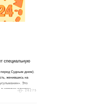
ят специальную
 перед Судным днем).
сть, женившись на
мусульманин». Это
е в истории алжирец
26275
а южноафриканце
овел имам из
а