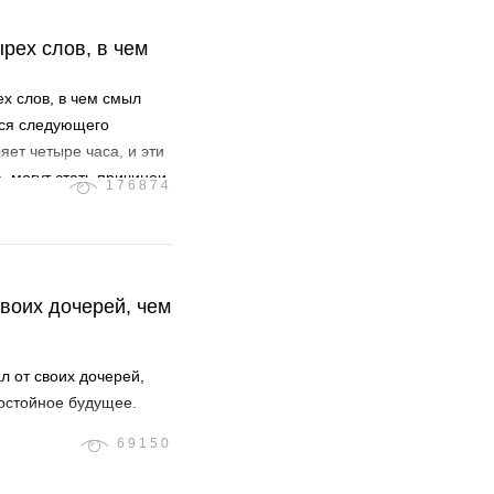
рех слов, в чем
ех слов, в чем смыл
тся следующего
яет четыре часа, и эти
, могут стать причиной
176874
. Кто будет упоминать
 прощение от
равны количеству
ют с тем, что
своих дочерей, чем
а, будет полностью
л от своих дочерей,
достойное будущее.
69150