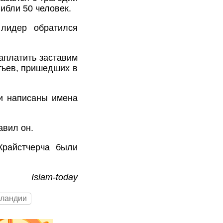
гибли 50 человек.
 лидер обратился
аплатить заставим
тьев, пришедших в
ли написаны имена
авил он.
Крайстчерча были
Islam-today
еландии