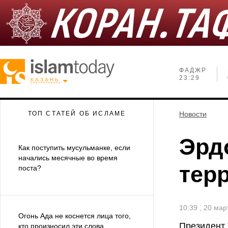
ФАДЖР
23:29
КАЗАНЬ
ТОП СТАТЕЙ ОБ ИСЛАМЕ
Новости
Эрд
Как поступить мусульманке, если
начались месячные во время
тер
поста?
10:39 , 20 мар
Огонь Ада не коснется лица того,
Президент 
кто произносил эти слова