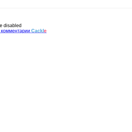
e disabled
 комментарии
Cackl
e