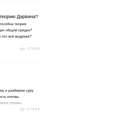
в теорию Дарвина?
способна теория
дин общий предок?
 это всё выдумка?
37058
ку и разберем суру
есть клятвы
янусь утром».
87803