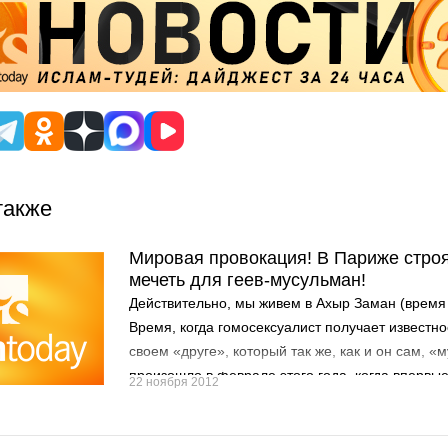
также
Мировая провокация! В Париже стро
мечеть для геев-мусульман!
Действительно, мы живем в Ахыр Заман (время
Время, когда гомосексуалист получает известно
своем «друге», который так же, как и он сам, «
произошло в феврале этого года, когда впервы
22 ноября 2012
Мухаммад Людовик Лутфи Захид «женился» н
Кияму-д-Дине, а церемонию бракосочетания пр
Мавритании в соответствии с нормами Шариат