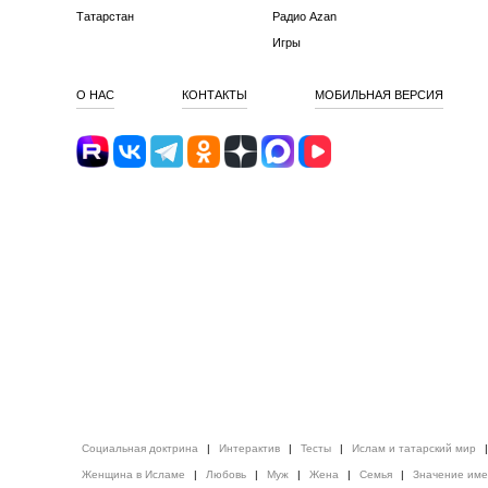
Татарстан
Радио Azan
Игры
О НАС
КОНТАКТЫ
МОБИЛЬНАЯ ВЕРСИЯ
Социальная доктрина
|
Интерактив
|
Тесты
|
Ислам и татарский мир
Женщина в Исламе
|
Любовь
|
Муж
|
Жена
|
Семья
|
Значение им