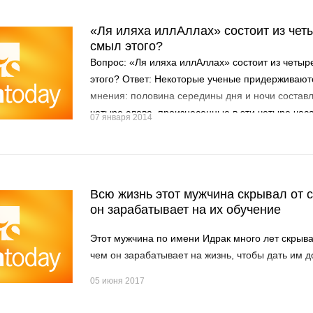
«Ля иляха иллАллах» состоит из четы
смыл этого?
Вопрос: «Ля иляха иллАллах» состоит из четыр
этого? Ответ: Некоторые ученые придерживаю
мнения: половина середины дня и ночи составл
четыре слова, произнесенные в эти четыре часа
07 января 2014
принятия любой просьбы со стороны Создателя
эти четыре слова и ночью, и днем, тот получит
Всевышнего. По мнению других четыре слова, 
ангелов, несущих их. Некоторые же это связыва
Всю жизнь этот мужчина скрывал от 
говорящий эти четыре слова искренне от сердц
он зарабатывает на их обучение
очищен от грехов.
Этот мужчина по имени Идрак много лет скрыва
чем он зарабатывает на жизнь, чтобы дать им 
05 июня 2017