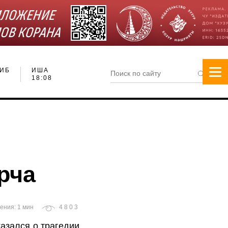
ИБ
ИША
18:08
рча
ения: 1 мин
4803
азался о трагедии