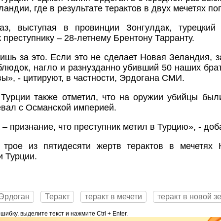
ландии, где в результате терактов в двух мечетях по
аз, выступая в провинции Зонгулдак, турецкий
 преступнику – 28-летнему Брентону Тарранту.
ишь за это. Если это не сделает Новая Зеландия, з
блюдок, нагло и разнузданно убивший 50 наших бра
ы», - цитируют, в частности, Эрдогана СМИ.
 Турции также отметил, что на оружии убийцы бы
оевал с Османской империей.
 – признание, что преступник метил в Турцию», - доб
 трое из пятидесяти жертв терактов в мечетях 
 Турции.
Эрдоган
Теракт
теракт в мечети
теракт в новой з
ибку, выделите текст и нажмите Ctrl + Enter.