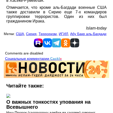
в Хасеке-Румейлан.
Отмечается, что кроме аль-Багдади военные США
также доставили в Сирию еще 7-х командиров
группировки террористов. Один из них был
гражданином Ирака.
Islam-today
Метки:
США
,
Сирия
,
Терроризм
,
ИГИЛ
,
Абу Бакр аль-Багдади
Comments are disabled
Социальные комментарии
Cackl
e
Читайте также:
О важных тонкостях упования на
Всевышнего
Наш Пророк (саллаллаху алейхи ва саллям) говорил: