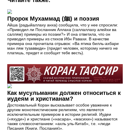
Читайте также:
Пророк Мухаммад (ﷺ) и поэзия
Айша (радыйаллаху анха) сообщила, что у нее спросили:
«Приводил ли Посланник Аллаха (саллаллаху алейхи ва
саллям) примеры из поэзии?» И она ответила, что он
приводил примеры из стихов Ибн Равахи. В качестве
примера она прочитала отрывок: «Ва ятика билль-ахбари
ман лям тузаввиди» (придет человек, которому ничего не
платишь, придет и сообщит тебе весть).
Как мусульманин должен относиться к
иудеям и христианам?
Достохвальный Коран высказывает особое уважение к
другим монотеистическим религиям, что является
исключительным примером в истории религий. Иудеи
(«яхуди») и христиане («насара», «масихи») называются
также словосочетанием: «ахль уль-Китаб», т.е. «люди
Писания (Книги, Послания)».