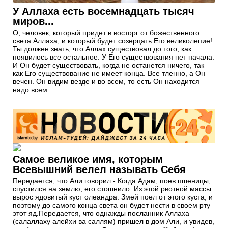
У Аллаха есть восемнадцать тысяч
миров...
О, человек, который придет в восторг от божественного
света Аллаха, и который будет созерцать Его великолепие!
Ты должен знать, что Аллах существовал до того, как
появилось все остальное. У Его существования нет начала.
И Он будет существовать, когда не останется ничего, так
как Его существование не имеет конца. Все тленно, а Он –
вечен. Он видим везде и во всем, то есть Он находится
надо всем.
Самое великое имя, которым
Всевышний велел называть Себя
Передается, что Али говорил:- Когда Адам, поев пшеницы,
спустился на землю, его стошнило. Из этой рвотной массы
вырос ядовитый куст олеандра. Змей поел от этого куста, и
поэтому до самого конца света он будет нести в своем рту
этот яд.Передается, что однажды посланник Аллаха
(салаллаху алейхи ва саллям) пришел в дом Али, и увидев,