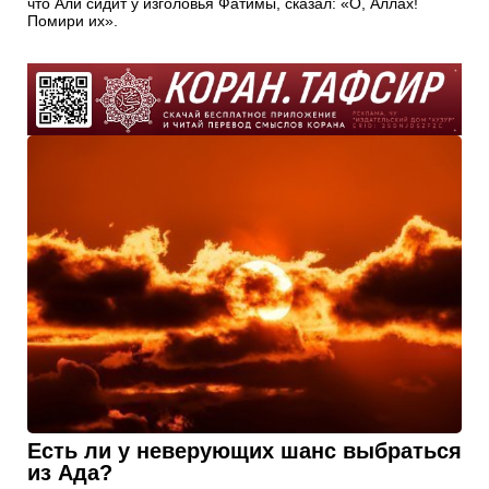
что Али сидит у изголовья Фатимы, сказал: «О, Аллах!
Помири их».
Есть ли у неверующих шанс выбраться
из Ада?