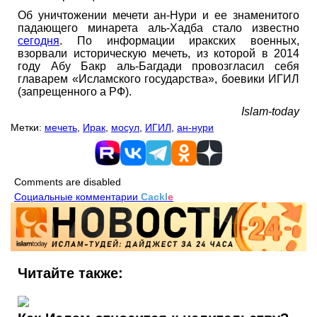
Об уничтожении мечети ан-Нури и ее знаменитого
падающего минарета аль-Хадба стало известно
сегодня
. По информации иракских военных,
взорвали историческую мечеть, из которой в 2014
году Абу Бакр аль-Багдади провозгласил себя
главарем «Исламского государства», боевики ИГИЛ
(запрещенного а РФ).
Islam-today
Метки:
мечеть
,
Ирак
,
мосул
,
ИГИЛ
,
ан-нури
Comments are disabled
Социальные комментарии
Cackl
e
Читайте также: