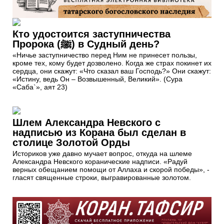
Кто удостоится заступничества
Пророка (ﷺ) в Судный день?
«Ничье заступничество перед Ним не принесет пользы,
кроме тех, кому будет дозволено. Когда же страх покинет их
сердца, они скажут: «Что сказал ваш Господь?» Они скажут:
«Истину, ведь Он – Возвышенный, Великий». (Сура
«Саба`», аят 23)
Шлем Александра Невского с
надписью из Корана был сделан в
столице Золотой Орды
Историков уже давно мучает вопрос, откуда на шлеме
Александра Невского коранические надписи. «Радуй
верных обещанием помощи от Аллаха и скорой победы», -
гласят священные строки, выгравированные золотом.