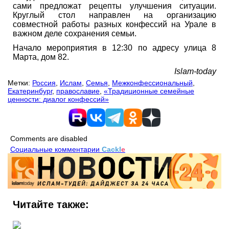
сами предложат рецепты улучшения ситуации.
Круглый стол направлен на организацию
совместной работы разных конфессий на Урале в
важном деле сохранения семьи.
Начало мероприятия в 12:30 по адресу улица 8
Марта, дом 82.
Islam-today
Метки:
Россия
,
Ислам
,
Семья
,
Межконфессиональный
,
Екатеринбург
,
православие
,
«Традиционные семейные
ценности: диалог конфессий»
Comments are disabled
Социальные комментарии
Cackl
e
Читайте также: