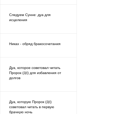
Следуем Сунне: дуа для
исцеления
Никах - обряд бракосочетания
Дуа, которое советовал читать
Пророк (ﷺ) для избавления от
долгов
Дуа, которую Пророк (ﷺ)
советовал читать в первую
брачную ночь