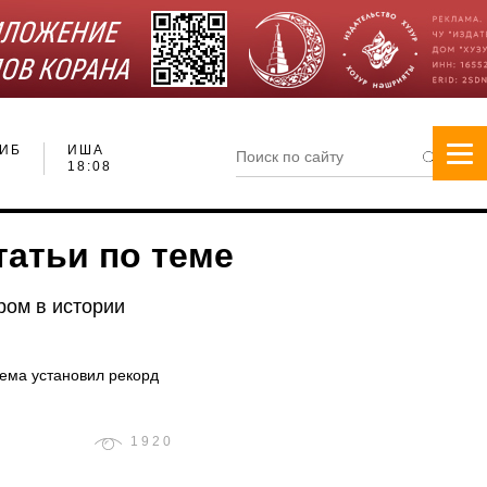
ИБ
ИША
18:08
татьи по теме
ом в истории
ема установил рекорд
1920