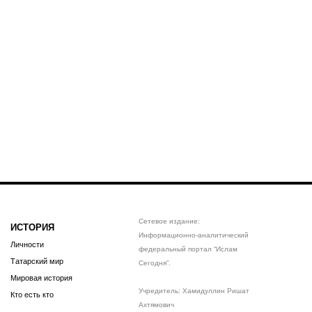
Сетевое издание:
ИСТОРИЯ
Информационно-аналитический
Личности
федеральный портал “Ислам
Татарский мир
Сегодня”.
Мировая история
Учредитель: Хамидуллин Ришат
Кто есть кто
Ахтямович