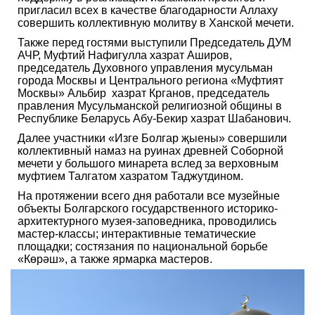
пригласил всех в качестве благодарности Аллаху
совершить коллективную молитву в Ханской мечети.
Также перед гостями выступили Председатель ДУМ
АЧР, Муфтий Нафигулла хазрат Аширов,
председатель Духовного управления мусульман
города Москвы и Центрального региона «Муфтият
Москвы» Альбир хазрат Крганов, председатель
правления Мусульманской религиозной общины в
Республике Беларусь Абу-Бекир хазрат Шабанович.
Далее участники «Изге Болгар җыены» совершили
коллективный намаз на руинах древней Соборной
мечети у большого минарета вслед за верховным
муфтием Талгатом хазратом Таджутдином.
На протяжении всего дня работали все музейные
объекты Болгарского государственного историко-
архитектурного музея-заповедника, проводились
мастер-классы; интерактивные тематические
площадки; состязания по национальной борьбе
«Көрәш», а также ярмарка мастеров.