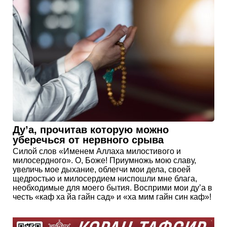
Ду’а, прочитав которую можно
уберечься от нервного срыва
Силой слов «Именем Аллаха милостивого и
милосердного». О, Боже! Приумножь мою славу,
увеличь мое дыхание, облегчи мои дела, своей
щедростью и милосердием ниспошли мне блага,
необходимые для моего бытия. Восприми мои ду’а в
честь «каф ха йа гайн сад» и «ха мим гайн син каф»!