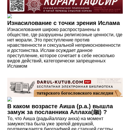
Изнасилование с точки зрения Ислама
Изнасилования широко распространены в
обществе, где разрушены религиозные ценности, где
нет морали. Это преступление против
нравственности и сексуальной неприкосновенности
и достоинства. Ислам осуждает данное
преступление, которое сочетает в себе несколько
видов действий, категорически запрещенных
Исламом
В каком возрасте Аиша (р.а.) вышла
замуж за посланника Аллаха(ﷺ) ?
То, что Аиша (радыйаллаху анха) на момент
замужества была уже зрелой девушкой,
подтверждается биографией ее старшей сестры