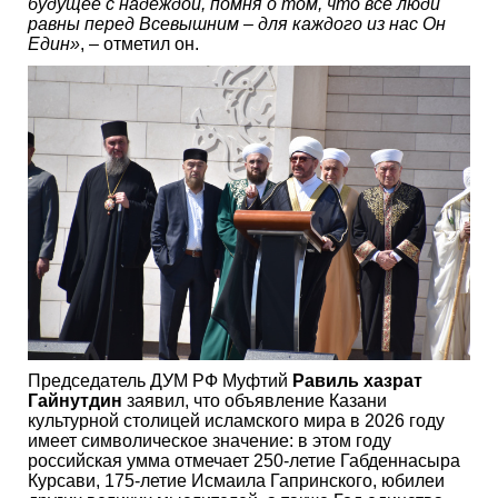
будущее с надеждой, помня о том, что все люди
равны перед Всевышним – для каждого из нас Он
Един»
, – отметил он.
Председатель ДУМ РФ Муфтий
Равиль хазрат
Гайнутдин
заявил, что объявление Казани
культурной столицей исламского мира в 2026 году
имеет символическое значение: в этом году
российская умма отмечает 250-летие Габденнасыра
Курсави, 175-летие Исмаила Гапринского, юбилеи