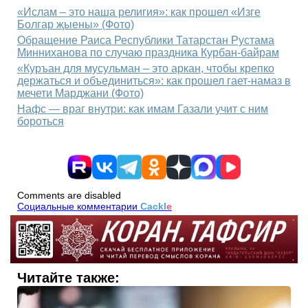
«Ислам – это наша религия»: как прошел «Изге
Болгар җыены» (Фото)
Обращение Раиса Республики Татарстан Рустама
Минниханова по случаю праздника Курбан-байрам
«Куръан для мусульман – это аркан, чтобы крепко
держаться и объединиться»: как прошел гает-намаз в
мечети Марджани (Фото)
Нафс — враг внутри: как имам Газали учит с ним
бороться
Comments are disabled
Социальные комментарии
Cackl
e
Читайте также: