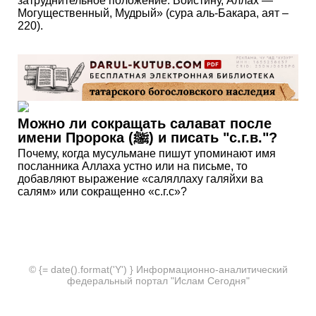
затруднительное положение. Воистину, Аллах —
Могущественный, Мудрый» (сура аль-Бакара, аят –
220).
Можно ли сокращать салават после
имени Пророка (ﷺ) и писать "с.г.в."?
Почему, когда мусульмане пишут упоминают имя
посланника Аллаха устно или на письме, то
добавляют выражение «саляллаху галяйхи ва
салям» или сокращенно «с.г.с»?
© {= date().format('Y') } Информационно-аналитический
федеральный портал "Ислам Сегодня"