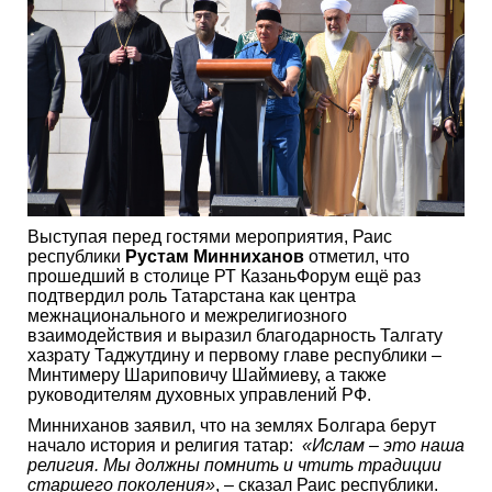
Выступая перед гостями мероприятия, Раис
республики
Рустам Минниханов
отметил, что
прошедший в столице РТ КазаньФорум ещё раз
подтвердил роль Татарстана как центра
межнационального и межрелигиозного
взаимодействия и выразил благодарность Талгату
хазрату Таджутдину и первому главе республики –
Минтимеру Шариповичу Шаймиеву, а также
руководителям духовных управлений РФ.
Минниханов заявил, что на землях Болгара берут
начало история и религия татар:
«Ислам
–
это наша
религия. Мы должны помнить и чтить традиции
старшего поколения»
, – сказал Раис республики.