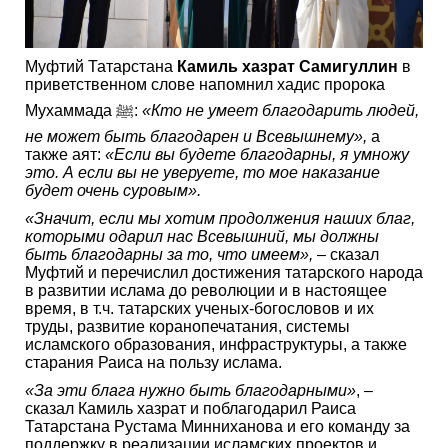
Муфтий Татарстана
Камиль хазрат Самигуллин
в
приветственном слове напомнил хадис пророка
Мухаммада ﷺ:
«Кто не умеет благодарить людей,
не может быть благодарен и Всевышнему»,
а
также аят:
«Если вы будете благодарны, я умножу
это. А если вы не уверуете, то мое наказание
будет очень суровым».
«Значит, если мы хотим продолжения наших благ,
которыми одарил нас Всевышний, мы должны
быть благодарны за то, что имеем»,
– сказал
Муфтий и перечислил достижения татарского народа
в развитии ислама до революции и в настоящее
время, в т.ч. татарских ученых-богословов и их
труды, развитие коранопечатания, системы
исламского образования, инфраструктуры, а также
старания Раиса на пользу ислама.
«За эти блага нужно быть благодарными»
, –
сказал Камиль хазрат и поблагодарил Раиса
Татарстана Рустама Минниханова и его команду за
поддержку в реализации исламских проектов и