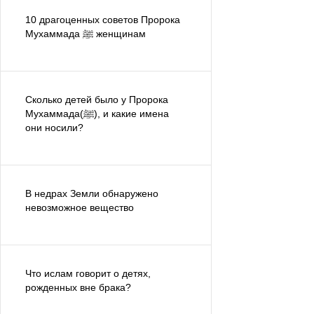
10 драгоценных советов Пророка
Мухаммада ﷺ женщинам
Сколько детей было у Пророка
Мухаммада(ﷺ), и какие имена
они носили?
В недрах Земли обнаружено
невозможное вещество
Что ислам говорит о детях,
рожденных вне брака?