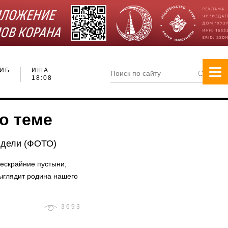
ИБ
ИША
18:08
по теме
идели (ФОТО)
бескрайние пустыни,
выглядит родина нашего
3693