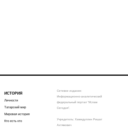
Сетевое издание:
ИСТОРИЯ
Информационно-аналитический
Личности
федеральный портал “Ислам
Татарский мир
Сегодня”.
Мировая история
Учредитель: Хамидуллин Ришат
Кто есть кто
Ахтямович