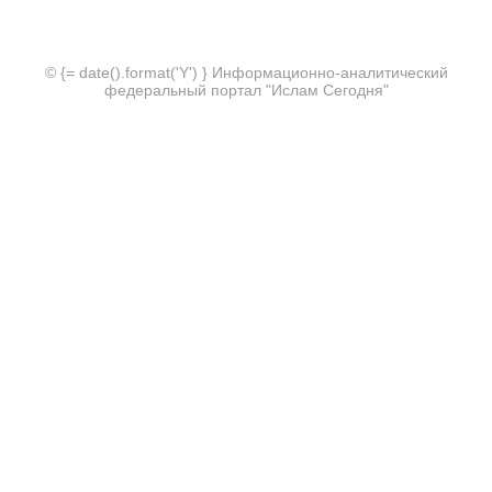
© {= date().format('Y') } Информационно-аналитический
федеральный портал "Ислам Сегодня"