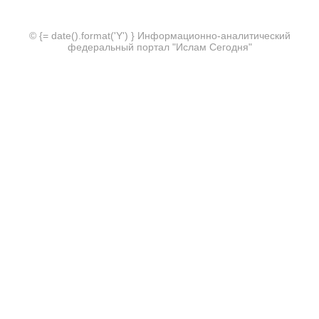
© {= date().format('Y') } Информационно-аналитический
федеральный портал "Ислам Сегодня"