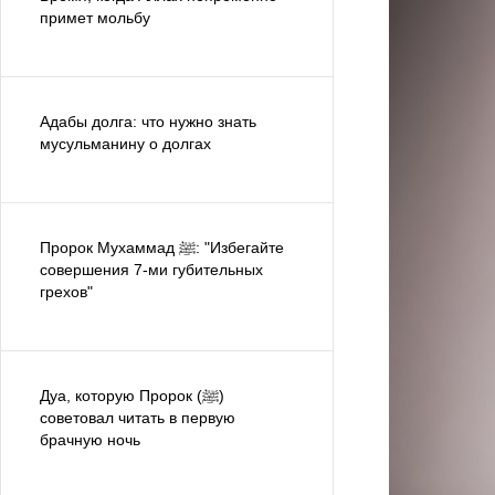
примет мольбу
Адабы долга: что нужно знать
мусульманину о долгах
Пророк Мухаммад ﷺ: "Избегайте
совершения 7-ми губительных
грехов"
Дуа, которую Пророк (ﷺ)
советовал читать в первую
брачную ночь