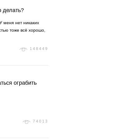
о делать?
 У меня нет никаких
стью тоже всё хорошо,
148449
аться ограбить
74013