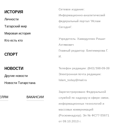
Сетевое издание:
ИСТОРИЯ
Информационно-аналитический
Личности
федеральный портал “Ислам
Татарский мир
Сегодня”.
Мировая история
Учредитель: Хамидуллин Ришат
Кто есть кто
Ахтямович
Главный редактор: Биктимирова Г.
СПОРТ
И.
НОВОСТИ
Телефон редакции: (843) 598-09-39
Электронная почта редакции:
Другие новости
Islam_today@mail.ru
Новости Татарстана
Зарегистрировано Федеральной
ЕЛЯМ
ВАКАНСИИ
службой по надзору в сфере связи,
информационных технологий и
массовых коммуникаций
(Роскомнадзор). Эл № ФС77-55671
от 09.10.2013 г.