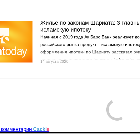
Жилье по законам Шариата: 3 главны
исламскую ипотеку
Начиная с 2019 года Ак Барс Банк реализует д
российского рынка продукт – исламскую ипотек
оформления ипотеки по Шариату рассказал ру
направления исламского банкинга Ак Барс Бан
14 августа 2020
 комментарии
Cackl
e