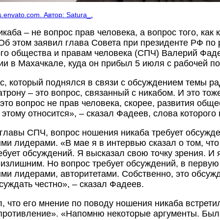
.envato.com. Автор: Satura_.
каба – не вопрос прав человека, а вопрос того, как 
Об этом заявил глава Совета при президенте РФ по
го общества и правам человека (СПЧ) Валерий Фаде
и в Махачкале, куда он прибыл 5 июля с рабочей по
с, который поднялся в связи с обсуждением темы ра
атрону – это вопрос, связанный с никабом. И это тож
 это вопрос не прав человека, скорее, развития обще
 этому относится», – сказал Фадеев, слова которого
главы СПЧ, вопрос ношения никаба требует обсужде
ми лидерами. «В мае я в интервью сказал о том, чт
ебует обсуждений. Я высказал свою точку зрения. И я
 излишним. Но вопрос требует обсуждений, в первую
ми лидерами, авторитетами. Собственно, это обсуж
суждать честно», – сказал Фадеев.
, что его мнение по поводу ношения никаба встрет
противление». «Напомню некоторые аргументы. Было