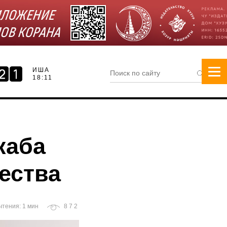
ИША
18:11
каба
ества
чтения: 1 мин
872