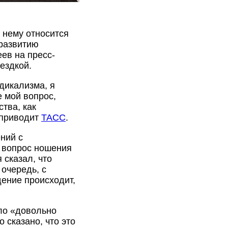
к нему относится
 развитию
ев на пресс-
ездкой.
дикализма, я
е мой вопрос,
ства, как
 приводит
ТАСС
.
ний с
о вопрос ношения
 сказал, что
 очередь, с
дение происходит,
ило «довольно
 сказано, что это