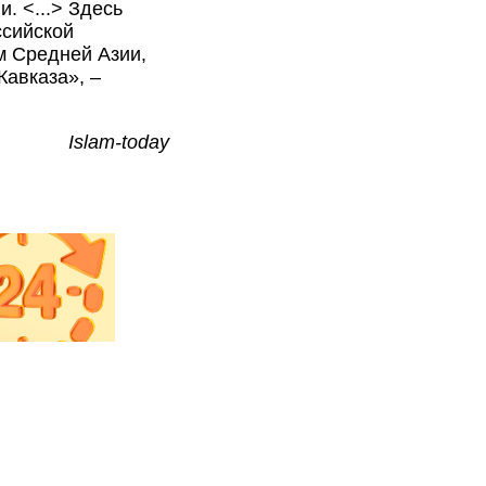
. <...> Здесь
ссийской
м Средней Азии,
Кавказа», –
Islam-today