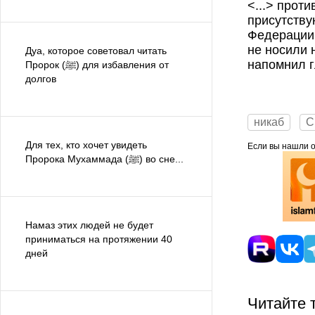
<...> прот
присутству
Федерации,
не носили 
Дуа, которое советовал читать
напомнил 
Пророк (ﷺ) для избавления от
долгов
никаб
С
Для тех, кто хочет увидеть
Если вы нашли ош
Пророка Мухаммада (ﷺ) во сне...
Намаз этих людей не будет
приниматься на протяжении 40
дней
Читайте 