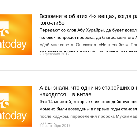
Вспомните об этих 4-х вещах, когда р
кого-либо
Передают со слов Абу Хурайры, да будет довол
человек попросил пророка, да благословит его 
«Дай мне совет». Он сказал: «Не гневайся». Пос
раз повторил (свою просьбу, но каждый раз прор
23 февраля 2017
Аллах и приветствует), говорил: «Не гневайся» 
А вы знали, что одни из старейших в
находятся... в Китае
Эти 14 мечетей, которые являются действующ
момент, были возведены в первые годы становл
после хиджры, переселения пророка Мухаммад
в Мекку.
22 сентября 2017