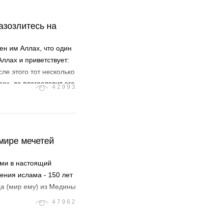
азозлитесь на
ен им Аллах, что один
Аллах и приветствует:
ле этого тот несколько
ок, да благословит его
42993
(аль-Бухари).
 мире мечетей
ими в настоящий
ения ислама - 150 лет
а (мир ему) из Медины
47962