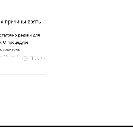
х причины взять
остаточно редкий для
у. О процедуре
ководитель
ка Марат Садриев.
15047