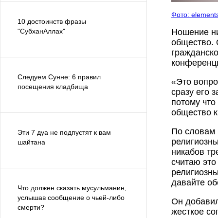
Фото: elements
10 достоинств фразы
"СубханАллах"
Ношение ни
общество. 
гражданско
конференци
Следуем Сунне: 6 правил
«Это вопро
посещения кладбища
сразу его з
потому что
общество к
По словам 
Эти 7 дуа не подпустят к вам
религиозны
шайтана
никабов тр
считаю это
религиозны
давайте об
Что должен сказать мусульманин,
услышав сообщение о чьей-либо
Он добавил
смерти?
жесткое со