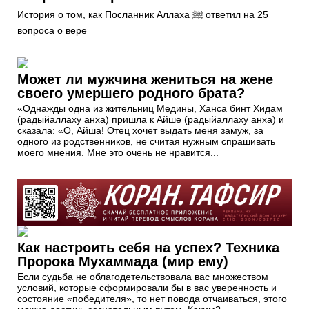
История о том, как Посланник Аллаха ﷺ ответил на 25
вопроса о вере
Может ли мужчина жениться на жене
своего умершего родного брата?
«Однажды одна из жительниц Медины, Ханса бинт Хидам
(радыйаллаху анха) пришла к Айше (радыйаллаху анха) и
сказала: «О, Айша! Отец хочет выдать меня замуж, за
одного из родственников, не считая нужным спрашивать
моего мнения. Мне это очень не нравится...
Как настроить себя на успех? Техника
Пророка Мухаммада (мир ему)
Если судьба не облагодетельствовала вас множеством
условий, которые сформировали бы в вас уверенность и
состояние «победителя», то нет повода отчаиваться, этого