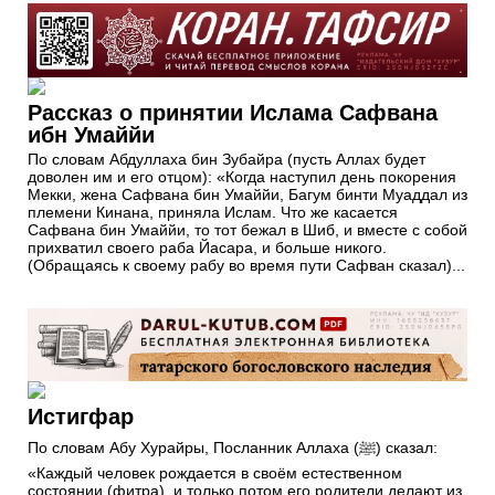
Рассказ о принятии Ислама Сафвана
ибн Умаййи
По словам Абдуллаха бин Зубайра (пусть Аллах будет
доволен им и его отцом): «Когда наступил день покорения
Мекки, жена Сафвана бин Умаййи, Багум бинти Муаддал из
племени Кинана, приняла Ислам. Что же касается
Сафвана бин Умаййи, то тот бежал в Шиб, и вместе с собой
прихватил своего раба Йасара, и больше никого.
(Обращаясь к своему рабу во время пути Сафван сказал)...
Истигфар
По словам Абу Хурайры, Посланник Аллаха (ﷺ) сказал:
«Каждый человек рождается в своём естественном
состоянии (фитра), и только потом его родители делают из