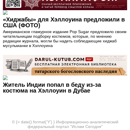
«Хиджабы» для Хэллоуина предложили в
США (ФОТО)
Американское гламурное издание Pop Sugar предложило своим
читательницам подборку костюмов, которые, по мнению
редакции журнала, могли бы надеть соблюдающие хиджаб
мусульманки в Хэллоуина
Житель Индии попал в беду из-за
костюма на Хэллоуин в Дубае
© {= date().format('Y') } Информационно-аналитический
федеральный портал "Ислам Сегодня"